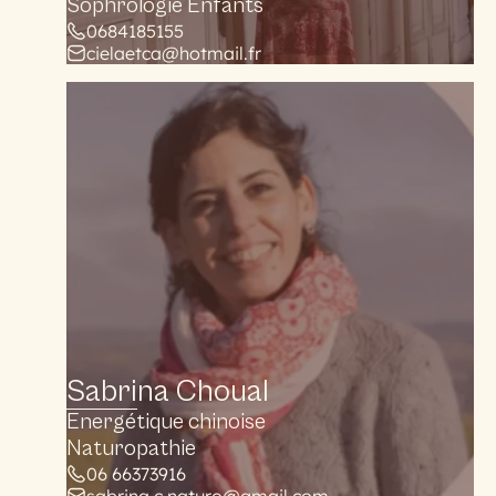
Sophrologie Enfants
0684185155
cielaetca@hotmail.fr
Sabrina Choual
Energétique chinoise
Naturopathie
06 66373916