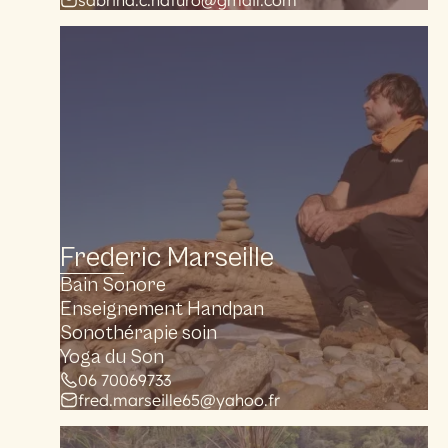
sabrina.c.naturo@gmail.com
Frederic Marseille
Bain Sonore
Enseignement Handpan
Sonothérapie soin
Yoga du Son
06 70069733
fred.marseille65@yahoo.fr