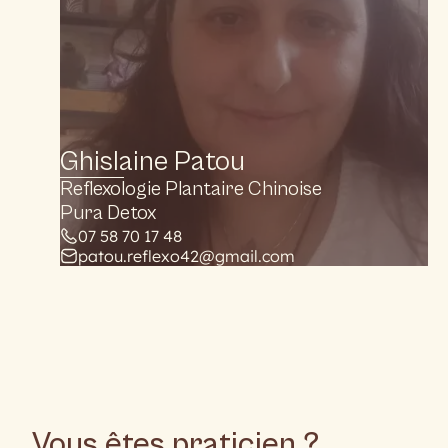
Ghislaine Patou
Reflexologie Plantaire Chinoise
Pura Detox
07 58 70 17 48
patou.reflexo42@gmail.com
Vous êtes praticien ?