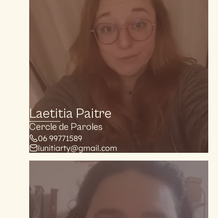
Laetitia Paitre
Cercle de Paroles
06 99771589
lunitiarty@gmail.com