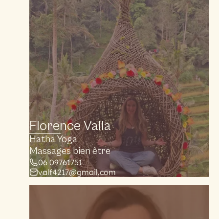
Florence Valla
Hatha Yoga
Massages bien être
06 09761751
valf4217@gmail.com